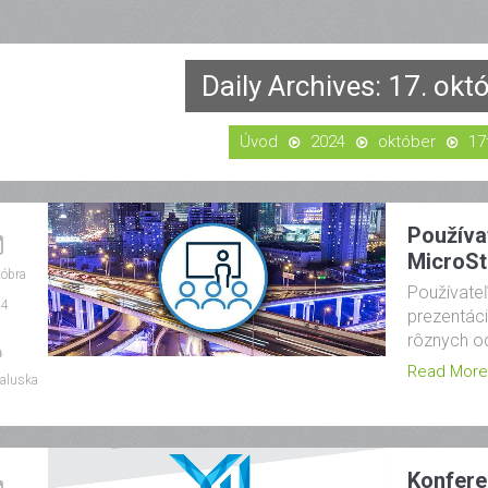
Daily Archives: 17. ok
2024
október
17
Používa
MicroSt
tóbra
Používate
24
prezentáci
rôznych od
Read More
aluska
Konferen