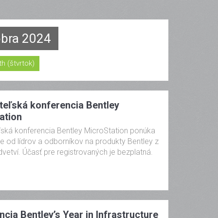
tóbra 2024
th (štvrtok)
teľská konferencia Bentley
ation
ľská konferencia Bentley MicroStation ponúka
e od lídrov a odborníkov na produkty Bentley z
vetví. Účasť pre registrovaných je bezplatná.
cia Bentley’s Year in Infrastructure