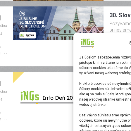
30. Slo
Pozývame V
tóbra
prinesieme
24
Nezabudnit
Read More
Burin
Za účelom zabezpečenia rôznych
prístupu k ním vrátane ich opti
súborov cookies ukladáme do V
využívaní našej webovej stránky
iNGs In
Niektoré cookies sú nevyhnutné
Ďakujeme 
Súbory cookies sú tiež veľmi uži
tóbra
ako aj na ďalšie účely, ktoré šp
Dní. Verím
našej webovej stránke umiestnen
24
opäť o rok!
webovej stránke.
Read More
Bez Vášho súhlasu sme oprávne
Burin
cookies, ktoré sú nevyhnutné pr
všetkých ostatných typov súbor