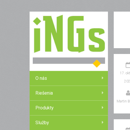
17. ok
O nás
20
Riešenia
Martin B
Produkty
Služby