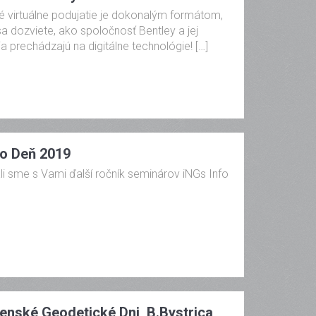
 virtuálne podujatie je dokonalým formátom,
a dozviete, ako spoločnosť Bentley a jej
ia prechádzajú na digitálne technológie! […]
fo Deň 2019
i sme s Vami ďalší ročník seminárov iNGs Info
venské Geodetické Dni, B.Bystrica