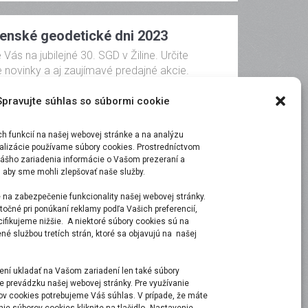
venské geodetické dni 2023
ás na jubilejné 30. SGD v Žiline. Určite
 novinky a aj zaujímavé predajné akcie.
e sa zastaviť . Tešíme sa […]
Spravujte súhlas so súbormi cookie
 funkcií na našej webovej stránke a na analýzu
malizácie používame súbory cookies. Prostredníctvom
ášho zariadenia informácie o Vašom prezeraní a
, aby sme mohli zlepšovať naše služby.
fo Deň 2023
 na zabezpečenie funkcionality našej webovej stránky.
všetkým účastníkom tohtoročných iNGs Info
točné pri ponúkaní reklamy podľa Vašich preferencií,
ecifikujeme nižšie. A niektoré súbory cookies sú na
e, že bol pre Vás obsah prínosný a tešíme sa
é službou tretích strán, ktoré sa objavujú na našej
 […]
ní ukladať na Vašom zariadení len také súbory
e prevádzku našej webovej stránky. Pre využívanie
ov cookies potrebujeme Váš súhlas. V prípade, že máte