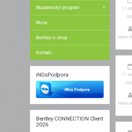
Akademický program
17. ok
20
Akcie
Bentley e-shop
Martin B
Kontakt
iNGsPodpora
17. ok
20
Martin B
Bentley CONNECTION Client
2026