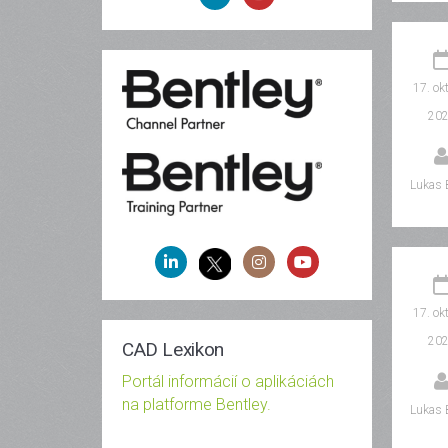
17. ok
20
Lukas 
17. ok
20
CAD Lexikon
Portál informácií o aplikáciách
na platforme Bentley.
Lukas 