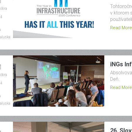
Tohtoročné
tóbra
v ktorom s
24
používatel
Read More
aluska
iNGs In
Absolvoval
tóbra
Deň.
24
Read More
aluska
26. Slo