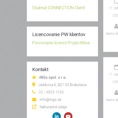
Stiahnuť CONNECTION Client
17. ok
20
Licencovanie PW klientov
Martin B
Porovnanie licencií ProjectWise
Kontakt
17. ok
iNGs spol. s r.o.
20
Jašíkova 6, 821 03 Bratislava
02 / 4829 1540
info@ings.sk
Martin B
fakturačné údaje