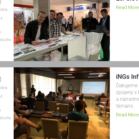
Read More
tóbra
24
aluska
iNGs In
Ďakujeme z
tóbra
spojený s
24
a námetmi 
témami.
Read More
aluska