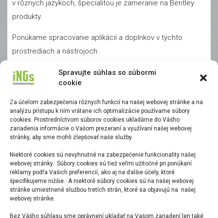
v rôznych jazykoch, špecialitou je zameranie na Bentley
produkty.
Ponúkame spracovanie aplikácií a doplnkov v týchto
prostrediach a nástrojoch:
CAD programy MicroStation (V8, CONNECT),
Spravujte súhlas so súbormi
cookie
programovacie jazyky MicroStation BASIC, MDL,
VB.NET, C#,
Za účelom zabezpečenia rôznych funkcií na našej webovej stránke a na
analýzu prístupu k ním vrátane ich optimalizácie používame súbory
databázové prostredie Microsoft SQL
cookies. Prostredníctvom súborov cookies ukladáme do Vášho
MS Office – VBA, VB.NET
zariadenia informácie o Vašom prezeraní a využívaní našej webovej
stránky, aby sme mohli zlepšovať naše služby.
web stránky – programovacie jazyky HMTL, ASP, PHP,
.NET
Niektoré cookies sú nevyhnutné na zabezpečenie funkcionality našej
webovej stránky. Súbory cookies sú tiež veľmi užitočné pri ponúkaní
Viacero realizovaných projektov nám potvrdila záujem
reklamy podľa Vašich preferencií, ako aj na ďalšie účely, ktoré
špecifikujeme nižšie. A niektoré súbory cookies sú na našej webovej
zákazníkov hlavne o nástroje pre finalizáciu spracovania
stránke umiestnené službou tretích strán, ktoré sa objavujú na našej
webovej stránke.
dát , a tiež o vyhodnocovacie nástroje. Pri nich s výhodou
spájame skúsenosti s tvorbou nástrojov pre MicroStation
Bez Vášho súhlasu sme oprávnení ukladať na Vašom zariadení len také