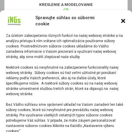
KRESLENIE A MODELOVANIE
(7)
Spravujte súhlas so súbormi
cookie
Za účelom zabezpečenia rôznych funkcií na našej webovej stránke a na
analýzu prístupu k ním vrátane ich optimalizácie používame súbory
cookies. Prostredníctvom súborov cookies ukladáme do Vášho
zariadenia informácie o Vašom prezeraní a využívaní našej webovej
stránky, aby sme mohli zlepšovať naše služby.
Niektoré cookies sú nevyhnutné na zabezpečenie funkcionality našej
MODELOVANIE REALITY
webovej stránky. Súbory cookies sú tiež veľmi užitočné pri ponúkaní
(4)
reklamy podľa Vašich preferencií, ako aj na ďalšie účely, ktoré
špecifikujeme nižšie. A niektoré súbory cookies sú na našej webovej
stránke umiestnené službou tretích strán, ktoré sa objavujú na našej
webovej stránke.
Bez Vášho súhlasu sme oprávnení ukladať na Vašom zariadení len také
súbory cookies, ktoré sú nevyhnutné pre prevádzku našej webovej
stránky. Pre využívanie všetkých ostatných typov súborov cookies
potrebujeme Váš súhlas. V prípade, že máte záujem personalizovať
nastavenie súborov cookies kliknite na tlačidlo „Nastavenie výberu
cookies“.