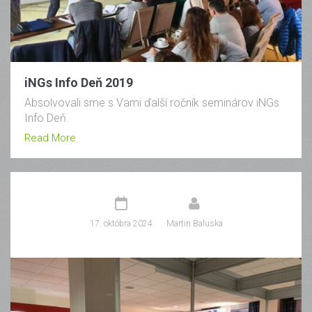
iNGs Info Deň 2019
Absolvovali sme s Vami ďalší ročník seminárov iNGs
Info Deň.
Read More
17. októbra 2024
Martin Baluska