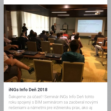
iNGs Info Deň 2018
Ďakujeme za účasť ! Seminár iNGs Info Deň tohto
roku spojený s BIM seminárom sa zaoberal novými
riešeniami a námetmi pre inžiniersku prax, ako aj