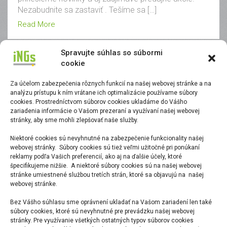
Nezabudnite sa zastaviť . Tešíme sa […]
Read More
Spravujte súhlas so súbormi
cookie
Za účelom zabezpečenia rôznych funkcií na našej webovej stránke a na
17. októbra 2024
Lukas Burin
analýzu prístupu k ním vrátane ich optimalizácie používame súbory
cookies. Prostredníctvom súborov cookies ukladáme do Vášho
zariadenia informácie o Vašom prezeraní a využívaní našej webovej
stránky, aby sme mohli zlepšovať naše služby.
Niektoré cookies sú nevyhnutné na zabezpečenie funkcionality našej
webovej stránky. Súbory cookies sú tiež veľmi užitočné pri ponúkaní
reklamy podľa Vašich preferencií, ako aj na ďalšie účely, ktoré
špecifikujeme nižšie. A niektoré súbory cookies sú na našej webovej
stránke umiestnené službou tretích strán, ktoré sa objavujú na našej
webovej stránke.
Bez Vášho súhlasu sme oprávnení ukladať na Vašom zariadení len také
súbory cookies, ktoré sú nevyhnutné pre prevádzku našej webovej
stránky. Pre využívanie všetkých ostatných typov súborov cookies