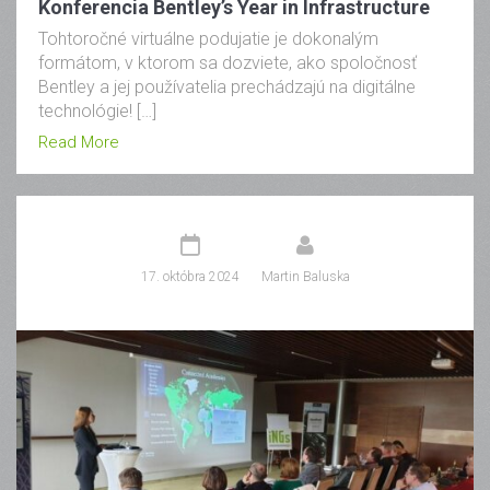
Konferencia Bentley’s Year in Infrastructure
Tohtoročné virtuálne podujatie je dokonalým
formátom, v ktorom sa dozviete, ako spoločnosť
Bentley a jej používatelia prechádzajú na digitálne
technológie! […]
Read More
17. októbra 2024
Martin Baluska