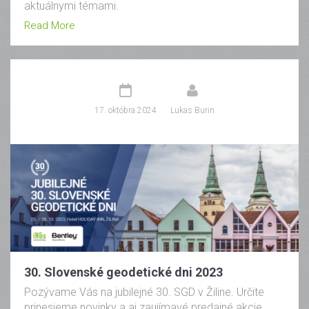
aktuálnymi témami.
Read More
17. októbra 2024
Lukas Burin
30. Slovenské geodetické dni 2023
Pozývame Vás na jubilejné 30. SGD v Žiline. Určite
prinesieme novinky a aj zaujímavé predajné akcie.