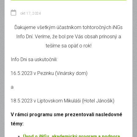
okt 17, 2024
Ďakujeme všetkým účastníkom tohtoročných iNGs
Info Dní. Veríme, že bol pre Vás obsah prínosný a
tešíme sa opäť o rok!
Info Dni sa uskutočnili:
16.5.2023 v Pezinku (Vinársky dom)
a
18.5.2023 v Liptovskom Mikuláši (Hotel Jánošík)
V rámci programu sme prezentovali nasledovné
témy:
Úvod o iNGs, akademický program a podpora,