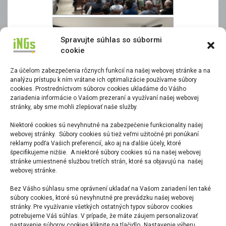
Spravujte súhlas so súbormi
cookie
Za účelom zabezpečenia rôznych funkcií na našej webovej stránke a na
analýzu prístupu k ním vrátane ich optimalizácie používame súbory
cookies. Prostredníctvom súborov cookies ukladáme do Vášho
zariadenia informácie o Vašom prezeraní a využívaní našej webovej
stránky, aby sme mohli zlepšovať naše služby.
Niektoré cookies sú nevyhnutné na zabezpečenie funkcionality našej
webovej stránky. Súbory cookies sú tiež veľmi užitočné pri ponúkaní
reklamy podľa Vašich preferencií, ako aj na ďalšie účely, ktoré
špecifikujeme nižšie. A niektoré súbory cookies sú na našej webovej
stránke umiestnené službou tretích strán, ktoré sa objavujú na našej
webovej stránke.
Bez Vášho súhlasu sme oprávnení ukladať na Vašom zariadení len také
súbory cookies, ktoré sú nevyhnutné pre prevádzku našej webovej
stránky. Pre využívanie všetkých ostatných typov súborov cookies
potrebujeme Váš súhlas. V prípade, že máte záujem personalizovať
nastavenie súborov cookies kliknite na tlačidlo „Nastavenie výberu