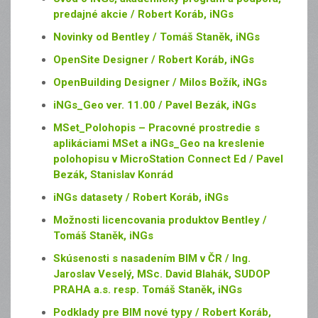
predajné akcie / Robert Koráb, iNGs
Novinky od Bentley / Tomáš Staněk, iNGs
OpenSite Designer / Robert Koráb, iNGs
OpenBuilding Designer / Milos Božík, iNGs
iNGs_Geo ver. 11.00 / Pavel Bezák, iNGs
MSet_Polohopis – Pracovné prostredie s
aplikáciami MSet a iNGs_Geo na kreslenie
polohopisu v MicroStation Connect Ed / Pavel
Bezák, Stanislav Konrád
iNGs datasety / Robert Koráb, iNGs
Možnosti licencovania produktov Bentley /
Tomáš Staněk, iNGs
Skúsenosti s nasadením BIM v ČR / Ing.
Jaroslav Veselý, MSc. David Blahák, SUDOP
PRAHA a.s. resp. Tomáš Staněk, iNGs
Podklady pre BIM nové typy / Robert Koráb,