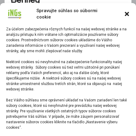
Spravujte súhlas so súbormi
cookie
Za účelom zabezpečenia rôznych funkcií na našej webovej stránke a na
analýzu prístupu k ním vrátane ich optimalizácie používame súbory
cookies. Prostredníctvom súborov cookies ukladáme do Vášho
zariadenia informácie o Vašom prezeraní a využívaní našej webovej
stránky, aby sme mohli zlepšovať naše služby.
CAD Lexikon
Niektoré cookies sú nevyhnutné na zabezpečenie funkcionality našej
webovej stránky. Súbory cookies sú tiež veľmi užitočné pri ponúkaní
reklamy podľa Vašich preferencií, ako aj na ďalšie účely, ktoré
Portál informácií o aplikáciách na platforme Bentley.
špecifikujeme nižšie. A niektoré súbory cookies sú na našej webovej
stránke umiestnené službou tretích strán, ktoré sa objavujú na našej
webovej stránke.
Bez Vášho súhlasu sme oprávnení ukladať na Vašom zariadení len také
súbory cookies, ktoré sú nevyhnutné pre prevádzku našej webovej
Cookies
stránky. Pre využívanie všetkých ostatných typov súborov cookies
potrebujeme Váš súhlas. V prípade, že máte záujem personalizovať
Informácie o používaní súborov cookies na webovej
nastavenie súborov cookies kliknite na tlačidlo „Nastavenie výberu
cookies“.
stránke iNGs, s.r.o.