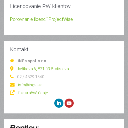
Licencovanie PW klientov
Porovnanie licencií ProjectWise
Kontakt
iNGs spol. s r.o.
Jašíkova 6, 821 03 Bratislava
02 / 4829 1540
info@ings.sk
fakturačné údaje