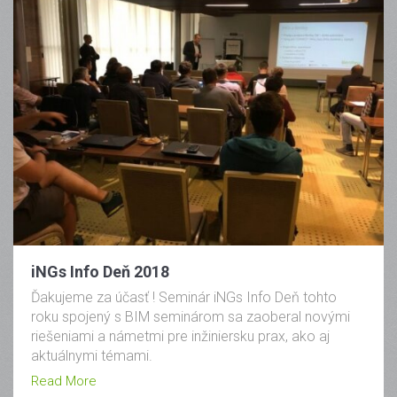
iNGs Info Deň 2018
Ďakujeme za účasť ! Seminár iNGs Info Deň tohto
roku spojený s BIM seminárom sa zaoberal novými
riešeniami a námetmi pre inžiniersku prax, ako aj
aktuálnymi témami.
Read More