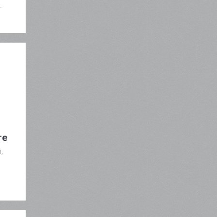
.
re
,