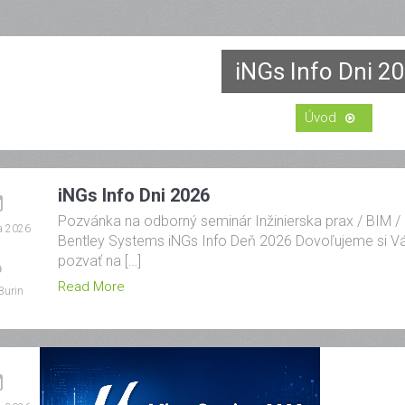
iNGs Info Dni 2
iNGs Info Dni 2026
Pozvánka na odborný seminár Inžinierska prax / BIM /
la 2026
Bentley Systems iNGs Info Deň 2026 Dovoľujeme si V
pozvať na […]
Read More
Burin