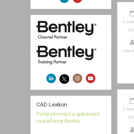
5. nov
20
Lukas 
CAD Lexikon
5. nov
Portál informácií o aplikáciách
20
na platforme Bentley.