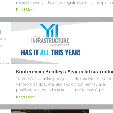
rôznych odvetví. Účasť pre registrovaných je bezplatná
Read More
tóbra
24
aluska
Konferencia Bentley’s Year in Infrastructu
Tohtoročné virtuálne podujatie je dokonalým formátom
v ktorom sa dozviete, ako spoločnosť Bentley a jej
používatelia prechádzajú na digitálne technológie! […]
Read More