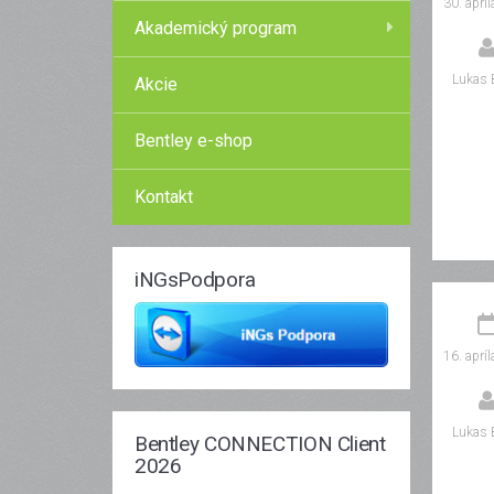
30. aprí
Akademický program
Lukas 
Akcie
Bentley e-shop
Kontakt
iNGsPodpora
16. aprí
Lukas 
Bentley CONNECTION Client
2026