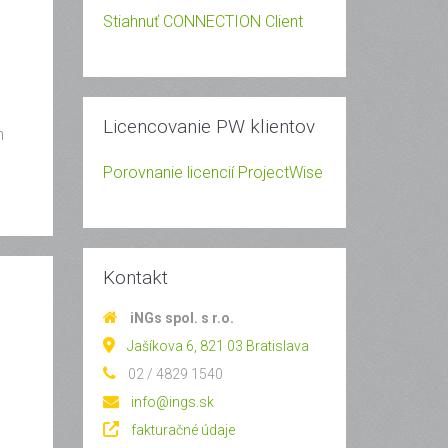
Stiahnuť CONNECTION Client
Licencovanie PW klientov
n
Porovnanie licencií ProjectWise
Kontakt
iNGs spol. s r.o.
Jašíkova 6, 821 03 Bratislava
02 / 4829 1540
info@ings.sk
fakturačné údaje