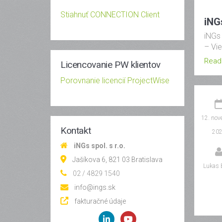
Stiahnuť CONNECTION Client
iNG
iNGs 
– Vie
Read
Licencovanie PW klientov
Porovnanie licencií ProjectWise
12. nov
Kontakt
20
iNGs spol. s r.o.
Jašíkova 6, 821 03 Bratislava
Lukas 
02 / 4829 1540
info@ings.sk
fakturačné údaje