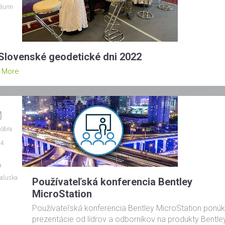
Burin
 Slovenské geodetické dni 2022
 More
tóbra
24
aluska
Používateľská konferencia Bentley
MicroStation
Používateľská konferencia Bentley MicroStation ponú
prezentácie od lídrov a odborníkov na produkty Bentle