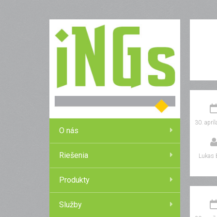
30. aprí
O nás
Riešenia
Lukas 
Produkty
Služby