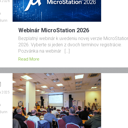
la 2026
Burin
Webinár MicroStation 2026
Bezplatný webinár k uvedeniu novej verzie MicroStatio
2026. Vyberte si jeden z dvoch termínov registrácie.
Pozvánka na webinár […]
Read More
la 2025
Burin