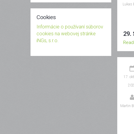
Lukas 
Cookies
Informácie o používaní súborov
29.
cookies na webovej stránke
iNGs, s.r.o.
Read
17. ok
20
Martin B