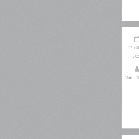
17. ok
20
Martin B