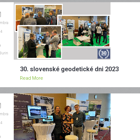
embra
24
Burin
30. slovenské geodetické dni 2023
Read More
embra
24