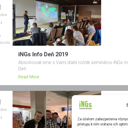
tóbra
24
aluska
iNGs Info Deň 2019
Absolvovali sme s Vami ďalší ročník seminárov iNGs In
Deň.
Read More
tóbra
24
Za účelom zabezpečenia rôznych
prístupu k ním vrátane ich opti