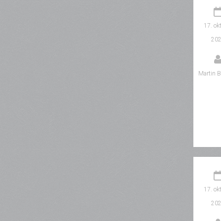
17. ok
20
Martin B
17. ok
20