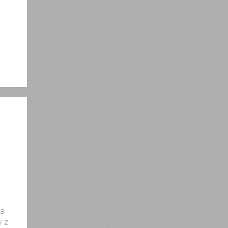
ka
y z