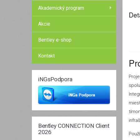
Akademický program
Det
Akcie
Bentley e-shop
Kontakt
Pr
Proje
iNGsPodpora
spolu
Integ
miest
tímom
infra
Bentley CONNECTION Client
2026
Použí