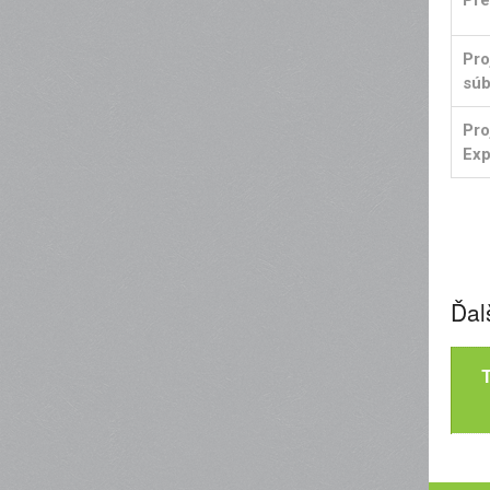
Pre
Pro
súb
Pro
Exp
Ďal
T