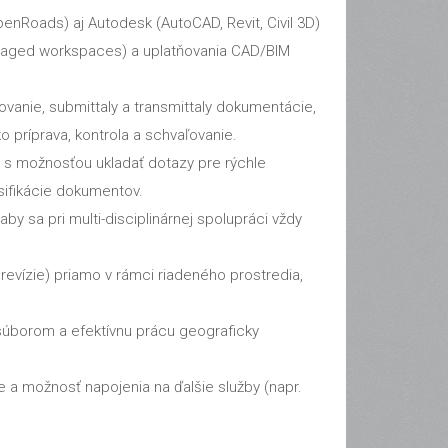
penRoads) aj Autodesk (AutoCAD, Revit, Civil 3D)
anaged workspaces) a uplatňovania CAD/BIM
ovanie, submittaly a transmittaly dokumentácie,
 príprava, kontrola a schvaľovanie.
, s možnosťou ukladať dotazy pre rýchle
ifikácie dokumentov.
by sa pri multi-disciplinárnej spolupráci vždy
vízie) priamo v rámci riadeného prostredia,
m súborom a efektívnu prácu geograficky
 a možnosť napojenia na ďalšie služby (napr.