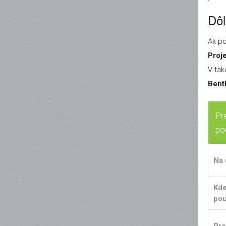
Dôl
Ak po
Proj
V tak
Bent
Pr
po
Na 
Kde
pou