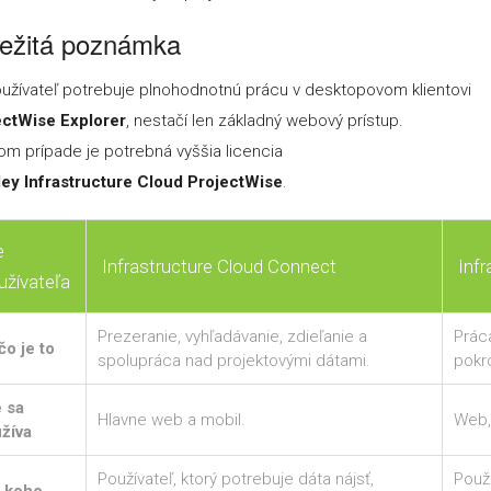
ežitá poznámka
užívateľ potrebuje plnohodnotnú prácu v desktopovom klientovi
ectWise Explorer
, nestačí len základný webový prístup.
om prípade je potrebná vyššia licencia
ley Infrastructure Cloud ProjectWise
.
e
Infrastructure Cloud Connect
Inf
užívateľa
Prezeranie, vyhľadávanie, zdieľanie a
Prác
čo je to
spolupráca nad projektovými dátami.
pokro
 sa
Hlavne web a mobil.
Web,
žíva
Používateľ, ktorý potrebuje dáta nájsť,
Použí