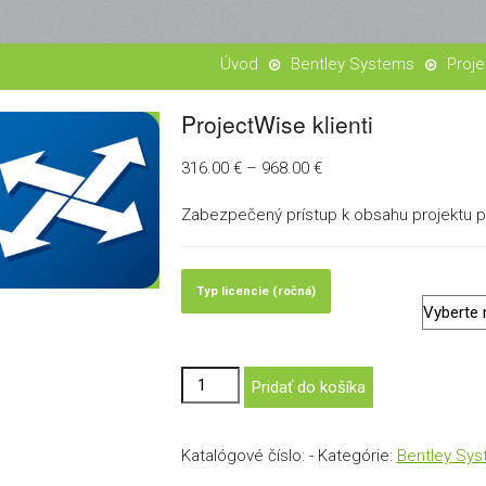
Bentley Systems
Proje
ProjectWise klienti
Price
316.00
€
–
968.00
€
range:
Zabezpečený prístup k obsahu projektu 
316.00 €
through
968.00 €
Typ licencie (ročná)
Pridať do košíka
Katalógové číslo:
-
Kategórie:
Bentley Sy