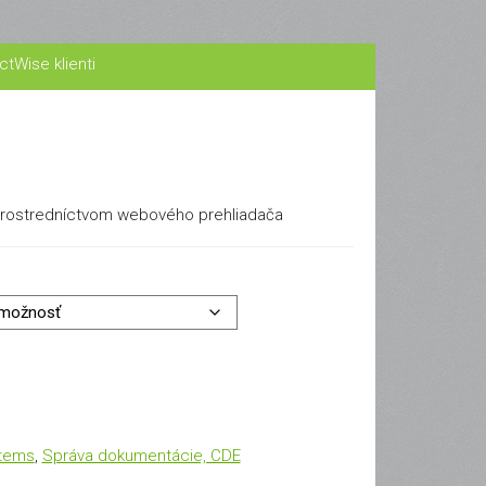
ctWise klienti
prostredníctvom webového prehliadača
stems
,
Správa dokumentácie, CDE