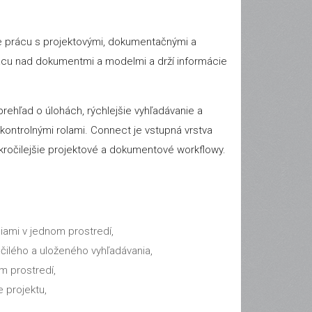
re prácu s projektovými, dokumentačnými a
ácu nad dokumentmi a modelmi a drží informácie
rehľad o úlohách, rýchlejšie vyhľadávanie a
ontrolnými rolami. Connect je vstupná vrstva
okročilejšie projektové a dokumentové workflowy.
iami v jednom prostredí,
očilého a uloženého vyhľadávania,
m prostredí,
 projektu,