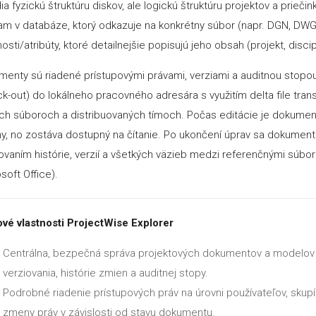
ia fyzickú štruktúru diskov, ale logickú štruktúru projektov a prieč
m v databáze, ktorý odkazuje na konkrétny súbor (napr. DGN, DWG
nosti/atribúty, ktoré detailnejšie popisujú jeho obsah (projekt, disc
enty sú riadené prístupovými právami, verziami a auditnou stopou. 
k-out) do lokálneho pracovného adresára s využitím delta file transf
ch súboroch a distribuovaných tímoch. Počas editácie je dokumen
, no zostáva dostupný na čítanie. Po ukončení úprav sa dokument 
vaním histórie, verzií a všetkých väzieb medzi referenčnými súbormi
soft Office).
ové vlastnosti ProjectWise Explorer
Centrálna, bezpečná správa projektových dokumentov a modelov 
verziovania, histórie zmien a auditnej stopy.
Podrobné riadenie prístupových práv na úrovni používateľov, skupí
zmeny práv v závislosti od stavu dokumentu.