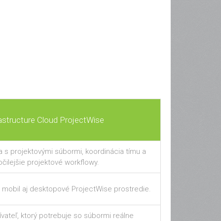
rastructure Cloud ProjectWise
a s projektovými súbormi, koordinácia tímu a
čilejšie projektové workflowy.
 mobil aj desktopové ProjectWise prostredie.
vateľ, ktorý potrebuje so súbormi reálne