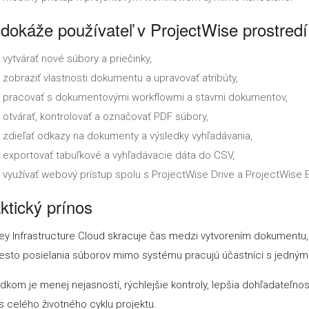
dokáže používateľ v ProjectWise prostredí
vytvárať nové súbory a priečinky,
zobraziť vlastnosti dokumentu a upravovať atribúty,
pracovať s dokumentovými workflowmi a stavmi dokumentov,
otvárať, kontrolovať a označovať PDF súbory,
zdieľať odkazy na dokumenty a výsledky vyhľadávania,
exportovať tabuľkové a vyhľadávacie dáta do CSV,
využívať webový prístup spolu s ProjectWise Drive a ProjectWise E
ktický prínos
ey Infrastructure Cloud skracuje čas medzi vytvorením dokumentu,
sto posielania súborov mimo systému pracujú účastníci s jedným
dkom je menej nejasností, rýchlejšie kontroly, lepšia dohľadateľn
 celého životného cyklu projektu.