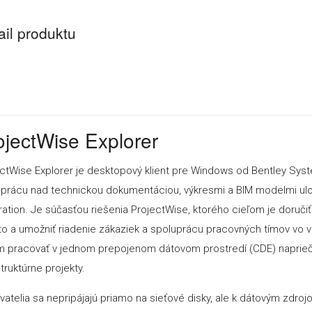
ail produktu
ojectWise Explorer
ctWise Explorer je desktopový klient pre Windows od Bentley Sys
prácu nad technickou dokumentáciou, výkresmi a BIM modelmi ulo
ration. Je súčasťou riešenia ProjectWise, ktorého cieľom je doruči
o a umožniť riadenie zákaziek a spoluprácu pracovných tímov vo 
 pracovať v jednom prepojenom dátovom prostredí (CDE) naprieč 
štruktúrne projekty.
vatelia sa nepripájajú priamo na sieťové disky, ale k dátovým zdro