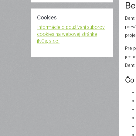
Be
Cookies
Bentl
prev
Informácie o používaní súborov
cookies na webovej stránke
proje
iNGs, s.r.o.
Pre p
jedno
Bentl
Čo 