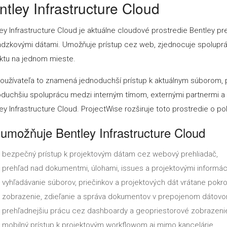
ntley Infrastructure Cloud
ey Infrastructure Cloud je aktuálne cloudové prostredie Bentley p
ádzkovými dátami. Umožňuje prístup cez web, zjednocuje spolupr
ktu na jednom mieste.
oužívateľa to znamená jednoduchší prístup k aktuálnym súborom, p
duchšiu spoluprácu medzi interným tímom, externými partnermi a k
ey Infrastructure Cloud. ProjectWise rozširuje toto prostredie o p
umožňuje Bentley Infrastructure Cloud
bezpečný prístup k projektovým dátam cez webový prehliadač,
prehľad nad dokumentmi, úlohami, issues a projektovými informác
vyhľadávanie súborov, priečinkov a projektových dát vrátane pokr
zobrazenie, zdieľanie a správa dokumentov v prepojenom dátovo
prehľadnejšiu prácu cez dashboardy a geopriestorové zobrazenie
mobilný prístup k projektovým workflowom aj mimo kancelárie.