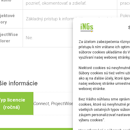
 koho
pozrieť, okomentovať a zdieľať.
prac
jektové
Pokro
Základný prístup k informáciám a spolupráci.
ory
súbo
jectWise
Nie.
Áno.
lorer
Za účelom zabezpečenia rôznych
prístupu k ním vrátane ich opti
súborov cookies ukladáme do V
využívaní našej webovej stránky
Niektoré cookies sú nevyhnutné
Súbory cookies sú tiež veľmi uži
ako aj na ďalšie účely, ktoré šp
šie informácie
našej webovej stránke umiestnen
webovej stránke.
yp licencie
Bez Vášho súhlasu sme oprávne
Connect, ProjectWise
cookies, ktoré sú nevyhnutné pr
(ročná)
všetkých ostatných typov súbor
záujem personalizovať nastaveni
výberu cookies“.