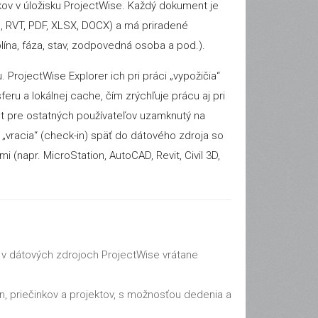
inkov v úložisku ProjectWise. Každý dokument je
, RVT, PDF, XLSX, DOCX) a má priradené
iplína, fáza, stav, zodpovedná osoba a pod.).
ProjectWise Explorer ich pri práci „vypožičia“
eru a lokálnej cache, čím zrýchľuje prácu aj pri
t pre ostatných používateľov uzamknutý na
„vracia“ (check-in) späť do dátového zdroja so
 (napr. MicroStation, AutoCAD, Revit, Civil 3D,
v dátových zdrojoch ProjectWise vrátane
n, priečinkov a projektov, s možnosťou dedenia a