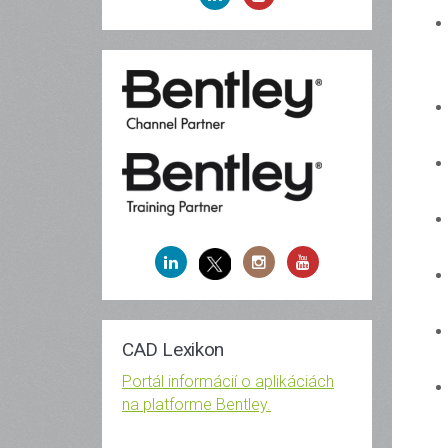
CAD Lexikon
Portál informácií o aplikáciách
na platforme Bentley.