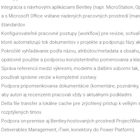
Integrácia s návrhovými aplikáciami Bentley (napr. MicroStation, O
a s Microsoft Office vrátane riadených pracovných prostredí (m
štandardov.
Konfigurovateľné pracovné postupy (workflow) pre revízie, schvaľ
ktoré automatizujú tok dokumentov v projekte a podporujú fázy ako
Pokročilé vyhľadávanie podľa názvu, atribútov/metadata a obsahu
opätovné použitie a podporou konzistentného pomenovania a klas
Správa referencií medzi výkresmi, modelmi a ďalšími súbormi tak, a
používali správne verzie a kompletné zostavy.
Podpora pripomienkovania dokumentácie (komentáre, poznámky, re
aby autori aj recenzenti pracovali vždy s aktuálnymi podkladmi.
Delta file transfer a lokálne cache pre zrýchlený prístup k veľký
rozptýlených tímov.
Podpora on-premise aj Bentley-hostovaných prostredí ProjectWise
Deliverables Management, iTwin, konektory do Power Platform).