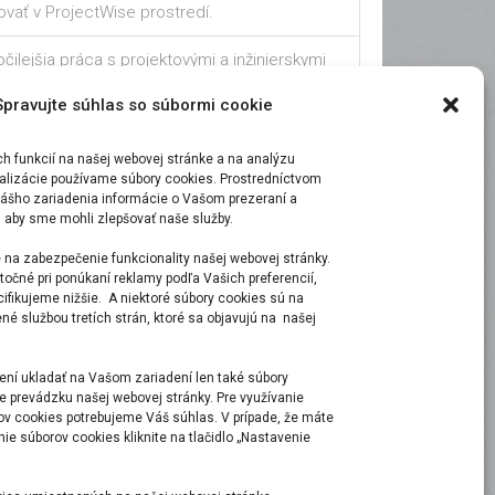
ovať v ProjectWise prostredí.
čilejšia práca s projektovými a inžinierskymi
rmi.
Spravujte súhlas so súbormi cookie
 funkcií na našej webovej stránke a na analýzu
malizácie používame súbory cookies. Prostredníctvom
ášho zariadenia informácie o Vašom prezeraní a
, aby sme mohli zlepšovať naše služby.
 na zabezpečenie funkcionality našej webovej stránky.
točné pri ponúkaní reklamy podľa Vašich preferencií,
ecifikujeme nižšie. A niektoré súbory cookies sú na
é službou tretích strán, ktoré sa objavujú na našej
ní ukladať na Vašom zariadení len také súbory
e prevádzku našej webovej stránky. Pre využívanie
ov cookies potrebujeme Váš súhlas. V prípade, že máte
e súborov cookies kliknite na tlačidlo „Nastavenie