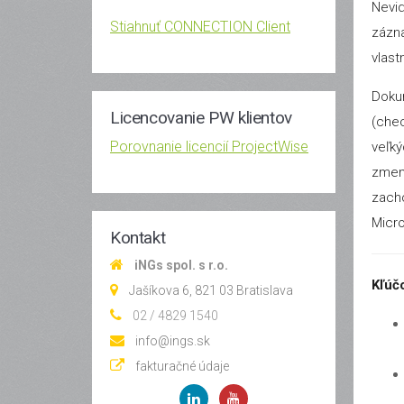
Nevid
Stiahnuť CONNECTION Client
zázna
vlast
Dokum
Licencovanie PW klientov
(chec
Porovnanie licencií ProjectWise
veľký
zmeny
zacho
Micro
Kontakt
iNGs spol. s r.o.
Kľúč
Jašíkova 6, 821 03 Bratislava
02 / 4829 1540
info@ings.sk
fakturačné údaje