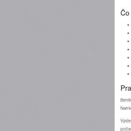
Čo 
Pra
Bentl
Namie
Výsle
počas