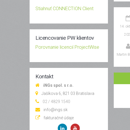
Stiahnuť CONNECTION Client
14. ok
20
Licencovanie PW klientov
Porovnanie licencií ProjectWise
Martin B
Kontakt
iNGs spol. s r.o.
Jašíkova 6, 821 03 Bratislava
02 / 4829 1540
info@ings.sk
fakturačné údaje