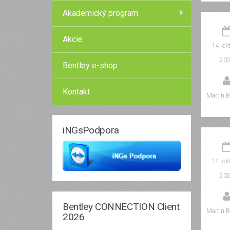
Akademický program
Akcie
14. ok
20
Bentley e-shop
Kontakt
Martin B
iNGsPodpora
14. ok
20
Bentley CONNECTION Client
Martin B
2026