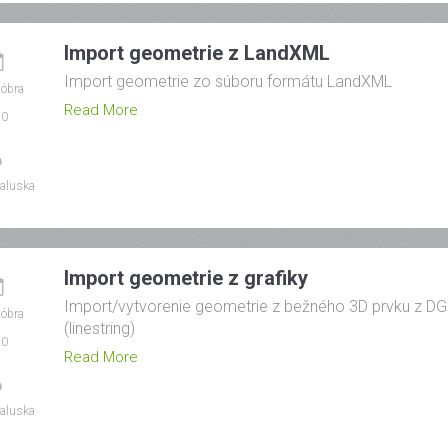
Import geometrie z LandXML
Import geometrie zo súboru formátu LandXML
tóbra
Read More
20
aluska
Import geometrie z grafiky
Import/vytvorenie geometrie z bežného 3D prvku z D
tóbra
(linestring)
20
Read More
aluska