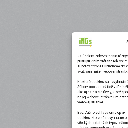
Za účelom zabezpečenia rôznych
prístupu k ním vrátane ich opti
súborov cookies ukladáme do V
využívaní našej webovej stránky
Niektoré cookies sú nevyhnutné
Súbory cookies sú tiež veľmi uži
ako aj na ďalšie účely, ktoré šp
našej webovej stránke umiestnen
webovej stránke.
Bez Vášho súhlasu sme oprávne
cookies, ktoré sú nevyhnutné pr
všetkých ostatných typov súbor