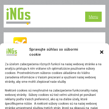
Menu
Spravujte súhlas so súbormi
cookie
ProjectWise Deliverables
Management
Za účelom zabezpečenia rôznych funkcií na našej webovej stránke a na
analýzu prístupu k ním vrátane ich optimalizácie používame súbory
cookies. Prostredníctvom súborov cookies ukladáme do Vášho
ProjectWise Deliverables Management
zariadenia informácie o Vašom prezeraní a využívaní našej webovej
stránky, aby sme mohli zlepšovať naše služby.
Kategória:
Správa dokumentácie, CDE
Niektoré cookies sú nevyhnutné na zabezpečenie funkcionality našej
webovej stránky. Súbory cookies sú tiež veľmi užitočné pri ponúkaní
reklamy podľa Vašich preferencií, ako aj na ďalšie účely, ktoré
špecifikujeme nižšie. A niektoré súbory cookies sú na našej webovej
stránke umiestnené službou tretích strán, ktoré sa objavujú na našej