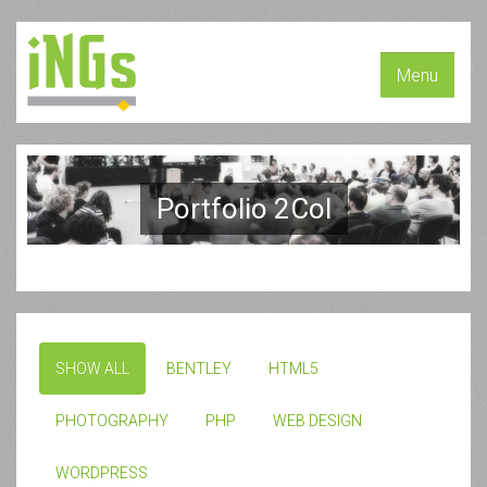
Menu
Portfolio 2Col
SHOW ALL
BENTLEY
HTML5
PHOTOGRAPHY
PHP
WEB DESIGN
WORDPRESS