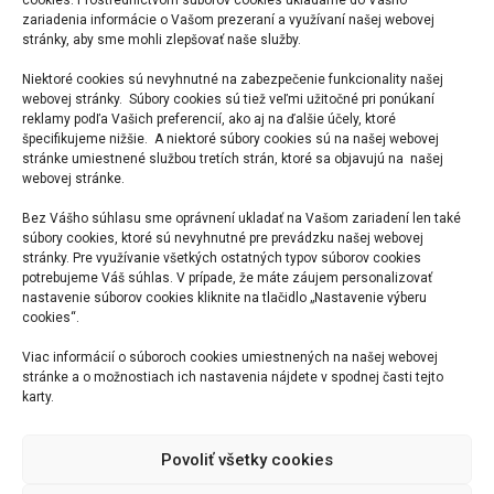
cookies. Prostredníctvom súborov cookies ukladáme do Vášho
zariadenia informácie o Vašom prezeraní a využívaní našej webovej
stránky, aby sme mohli zlepšovať naše služby.
Niektoré cookies sú nevyhnutné na zabezpečenie funkcionality našej
webovej stránky. Súbory cookies sú tiež veľmi užitočné pri ponúkaní
reklamy podľa Vašich preferencií, ako aj na ďalšie účely, ktoré
špecifikujeme nižšie. A niektoré súbory cookies sú na našej webovej
stránke umiestnené službou tretích strán, ktoré sa objavujú na našej
webovej stránke.
Bez Vášho súhlasu sme oprávnení ukladať na Vašom zariadení len také
súbory cookies, ktoré sú nevyhnutné pre prevádzku našej webovej
stránky. Pre využívanie všetkých ostatných typov súborov cookies
potrebujeme Váš súhlas. V prípade, že máte záujem personalizovať
nastavenie súborov cookies kliknite na tlačidlo „Nastavenie výberu
cookies“.
Viac informácií o súboroch cookies umiestnených na našej webovej
stránke a o možnostiach ich nastavenia nájdete v spodnej časti tejto
29. Slovenské geodetické dni 2022
karty.
Read More
Povoliť všetky cookies