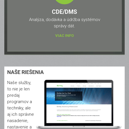
CDE/DMS
Analýza, dodávka a údržba systémov
správy dát.
VIAC INFO
NAŠE RIEŠENIA
Naše služby,
to nie je len
predaj
programov a
techniky, ale
aj ich správne
nasadenie,
nastavenie a