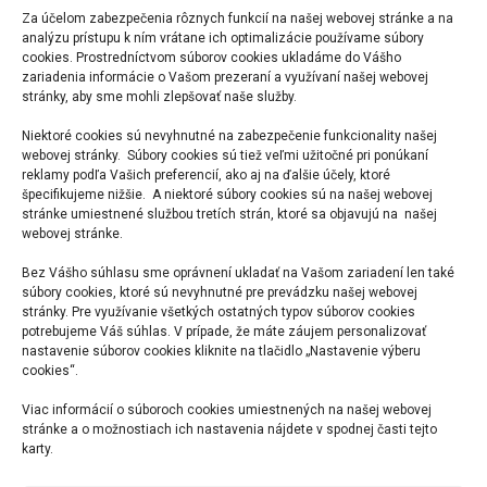
Za účelom zabezpečenia rôznych funkcií na našej webovej stránke a na
analýzu prístupu k ním vrátane ich optimalizácie používame súbory
Konfiguráciu úloh pre iCS bez administrácie
cookies. Prostredníctvom súborov cookies ukladáme do Vášho
samotnej služby.
zariadenia informácie o Vašom prezeraní a využívaní našej webovej
stránky, aby sme mohli zlepšovať naše služby.
Nastavovanie webového a cloudového
Niektoré cookies sú nevyhnutné na zabezpečenie funkcionality našej
prostredia.
webovej stránky. Súbory cookies sú tiež veľmi užitočné pri ponúkaní
reklamy podľa Vašich preferencií, ako aj na ďalšie účely, ktoré
špecifikujeme nižšie. A niektoré súbory cookies sú na našej webovej
Základy PowerShellu, možnosti využitia a
stránke umiestnené službou tretích strán, ktoré sa objavujú na našej
praktický príklad.
webovej stránke.
Bez Vášho súhlasu sme oprávnení ukladať na Vašom zariadení len také
súbory cookies, ktoré sú nevyhnutné pre prevádzku našej webovej
Chcete si dohodnúť termín?
stránky. Pre využívanie všetkých ostatných typov súborov cookies
potrebujeme Váš súhlas. V prípade, že máte záujem personalizovať
Napíšte nám a pripravíme školenie podľa potrieb vášho
nastavenie súborov cookies kliknite na tlačidlo „Nastavenie výberu
tímu.
cookies“.
Kontaktovať iNGs
Viac informácií o súboroch cookies umiestnených na našej webovej
stránke a o možnostiach ich nastavenia nájdete v spodnej časti tejto
karty.