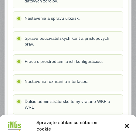
dátových zdrojov.
Nastavenie a správu úložísk.
Správu používateľských kont a prístupových
práv.
Prácu s prostrediami a ich konfiguráciou.
Nastavenie rozhraní a interfaces.
Ďalšie administrátorské témy vrátane WKF a
WRE.
Spravujte súhlas so súbormi
Synchronizáciu atribútov v Office, DGN a DWG
cookie
dokumentoch vrátane rozpisiek.