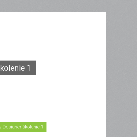
kolenie 1
Designer školenie 1