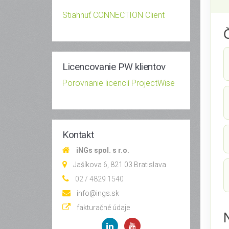
Stiahnuť CONNECTION Client
Licencovanie PW klientov
Porovnanie licencií ProjectWise
Kontakt
iNGs spol. s r.o.
Jašíkova 6, 821 03 Bratislava
02 / 4829 1540
info@ings.sk
fakturačné údaje