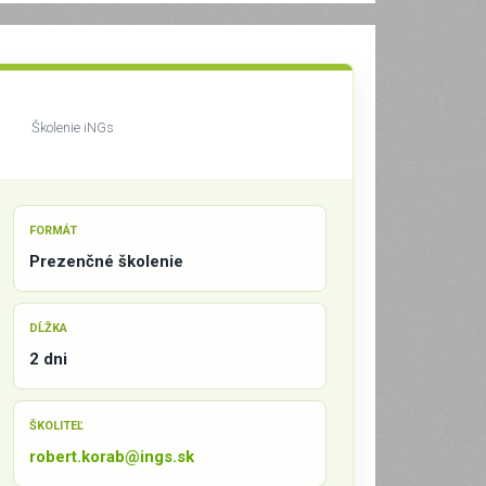
Školenie iNGs
FORMÁT
Prezenčné školenie
DĹŽKA
2 dni
ŠKOLITEĽ
robert.korab@ings.sk