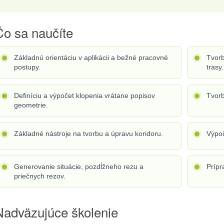
Čo sa naučíte
Základnú orientáciu v aplikácii a bežné pracovné
Tvorb
postupy.
trasy.
Definíciu a výpočet klopenia vrátane popisov
Tvorb
geometrie.
Základné nástroje na tvorbu a úpravu koridoru.
Výpoč
Generovanie situácie, pozdĺžneho rezu a
Prípr
priečnych rezov.
Nadväzujúce školenie