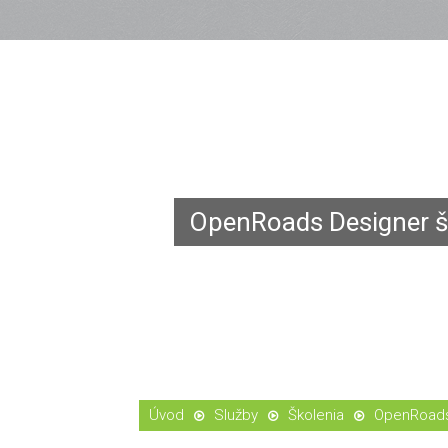
OpenRoads Designer š
Služby
Školenia
OpenRoads 