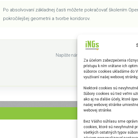
Po absolvovaní základnej časti môžete pokračovať školením Open
pokročilejšej geometrii a tvorbe koridorov.
Chcete si dohodnúť termí
Napíšte nám a pripravíme školenie podľa p
Za účelom zabezpečenia rôznych
prístupu k ním vrátane ich opti
Kontaktovať iNGs
súborov cookies ukladáme do V
využívaní našej webovej stránky
Niektoré cookies sú nevyhnutné
Súbory cookies sú tiež veľmi uži
ako aj na ďalšie účely, ktoré šp
našej webovej stránke umiestnen
webovej stránke.
Bez Vášho súhlasu sme oprávne
cookies, ktoré sú nevyhnutné pr
všetkých ostatných typov súbor