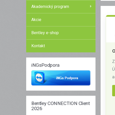
Akademický program
Akcie
Bentley e-shop
Kontakt
O
Z
iNGsPodpora
Ú
a
Bentley CONNECTION Client
2026