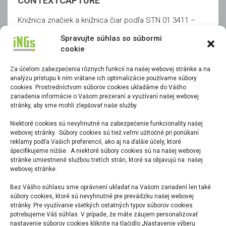
CONTEXTCAPTURE
Knižnica značiek a knižnica čiar podľa STN 01 3411 –
Mapy veľkých mierok určená pre používanie v prostredí
Spravujte súhlas so súbormi
Bentley CADov.
čítaj viac
cookie
CONTEXTCAPTURE EDITOR
Za účelom zabezpečenia rôznych funkcií na našej webovej stránke a na
analýzu prístupu k ním vrátane ich optimalizácie používame súbory
Makro ExitLane slúži na vykreslenie klinu vyraďovacieho
cookies. Prostredníctvom súborov cookies ukladáme do Vášho
zariadenia informácie o Vašom prezeraní a využívaní našej webovej
alebo zaraďovacieho úseku v zmysle STN 736102
stránky, aby sme mohli zlepšovať naše služby.
článok 6.9.5.
čítaj viac
Niektoré cookies sú nevyhnutné na zabezpečenie funkcionality našej
webovej stránky. Súbory cookies sú tiež veľmi užitočné pri ponúkaní
DESCARTES
reklamy podľa Vašich preferencií, ako aj na ďalšie účely, ktoré
špecifikujeme nižšie. A niektoré súbory cookies sú na našej webovej
Knižnica značiek a knižnica čiar podľa STN 01 3411 –
stránke umiestnené službou tretích strán, ktoré sa objavujú na našej
Mapy veľkých mierok určená pre používanie v prostredí
webovej stránke.
Bentley CADov.
čítaj viac
Bez Vášho súhlasu sme oprávnení ukladať na Vašom zariadení len také
súbory cookies, ktoré sú nevyhnutné pre prevádzku našej webovej
POINTOOLS
stránky. Pre využívanie všetkých ostatných typov súborov cookies
potrebujeme Váš súhlas. V prípade, že máte záujem personalizovať
Makro ExitLane slúži na vykreslenie klinu vyraďovacieho
nastavenie súborov cookies kliknite na tlačidlo „Nastavenie výberu