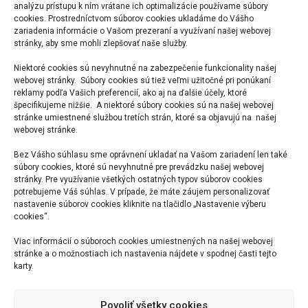
OPENBUILDINGS DESIGNER
analýzu prístupu k ním vrátane ich optimalizácie používame súbory
cookies. Prostredníctvom súborov cookies ukladáme do Vášho
Lorem ipsum…
čítaj viac
zariadenia informácie o Vašom prezeraní a využívaní našej webovej
stránky, aby sme mohli zlepšovať naše služby.
OPENROADS DESIGNER
Niektoré cookies sú nevyhnutné na zabezpečenie funkcionality našej
Lorem ipsum…
čítaj viac
webovej stránky. Súbory cookies sú tiež veľmi užitočné pri ponúkaní
reklamy podľa Vašich preferencií, ako aj na ďalšie účely, ktoré
špecifikujeme nižšie. A niektoré súbory cookies sú na našej webovej
OPENRAIL DESIGNER
stránke umiestnené službou tretích strán, ktoré sa objavujú na našej
webovej stránke.
Lorem ipsum…
čítaj viac
Bez Vášho súhlasu sme oprávnení ukladať na Vašom zariadení len také
PROJECTWISE
súbory cookies, ktoré sú nevyhnutné pre prevádzku našej webovej
stránky. Pre využívanie všetkých ostatných typov súborov cookies
Lorem ipsum…
čítaj viac
potrebujeme Váš súhlas. V prípade, že máte záujem personalizovať
nastavenie súborov cookies kliknite na tlačidlo „Nastavenie výberu
NAVIGATOR
cookies“.
Lorem ipsum…
čítaj viac
Viac informácií o súboroch cookies umiestnených na našej webovej
stránke a o možnostiach ich nastavenia nájdete v spodnej časti tejto
karty.
Povoliť všetky cookies