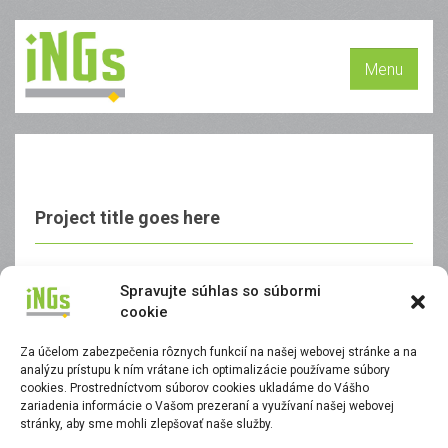
Menu
Project title goes here
This is Photoshop’s version of Lorem Ipsum. Proin
Spravujte súhlas so súbormi
cookie
gravida nibh vel velit auctor aliquet. Aenean
sollicitudin, lorem quis bibendum auctor, nisi elit
Za účelom zabezpečenia rôznych funkcií na našej webovej stránke a na
analýzu prístupu k ním vrátane ich optimalizácie používame súbory
consequat ipsum, nec sagittis sem nibh id elit. Duis
cookies. Prostredníctvom súborov cookies ukladáme do Vášho
zariadenia informácie o Vašom prezeraní a využívaní našej webovej
sed odio sit amet nibh vulputate cursus a sit amet
stránky, aby sme mohli zlepšovať naše služby.
mauris. Morbi accumsan ipsum velit.