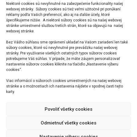
Niektoré cookies sú nevyhnutné na zabezpečenie funkcionality našej
webovej stránky. Súbory cookies sú tiež veľmi užitočné pri ponúkaní
Nam nec tellus a odio tincidunt auctor a ornare odio.
reklamy podľa Vašich preferencií, ako aj na ďalšie účely, ktoré
Sed non mauris vitae erat consequat auctor eu in elit.
špecifikujeme nižšie. A niektoré súbory cookies sú na našej webovej
stránke umiestnené službou tretích strán, ktoré sa objavujú na našej
Class aptent taciti sociosqu ad litora torquent per
webovej stránke.
conubia nostra, per inceptos himenaeos. Mauris in
Bez Vášho súhlasu sme oprávnení ukladať na Vašom zariadení len také
erat justo. Nullam ac urna eu felis dapibus
súbory cookies, ktoré sú nevyhnutné pre prevádzku našej webovej
stránky. Pre využívanie všetkých ostatných typov súborov cookies
condimentum sit amet a augue. Sed non neque elit.
potrebujeme Váš súhlas. V prípade, že máte záujem personalizovať
nastavenie súborov cookies kliknite na tlačidlo „Nastavenie výberu
Sed ut imperdiet nisi. Proin condimentum fermentum
cookies“.
nunc. Etiam pharetra, erat sed fermentum feugiat, velit
Viac informácií o súboroch cookies umiestnených na našej webovej
mauris egestas quam, ut aliquam massa nisl quis
stránke a o možnostiach ich nastavenia nájdete v spodnej časti tejto
karty.
Visit site
Povoliť všetky cookies
Odmietnuť všetky cookies
Nastavenie výberu cookies