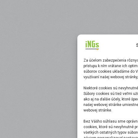
Za účelom zabezpečenia rôznych
prístupu k ním vrátane ich opti
súborov cookies ukladáme do V
využívaní našej webovej stránky
Niektoré cookies sú nevyhnutné
Súbory cookies sú tiež veľmi uži
ako aj na ďalšie účely, ktoré šp
našej webovej stránke umiestnen
webovej stránke.
Bez Vášho súhlasu sme oprávne
cookies, ktoré sú nevyhnutné pr
všetkých ostatných typov súbor