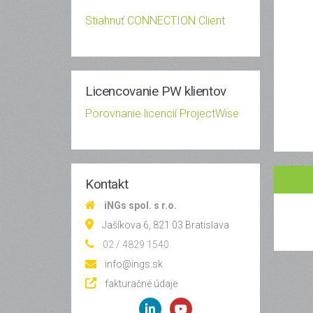
Stiahnuť CONNECTION Client
Licencovanie PW klientov
Porovnanie licencií ProjectWise
Kontakt
iNGs spol. s r.o.
Jašíkova 6, 821 03 Bratislava
02 / 4829 1540
info@ings.sk
fakturačné údaje