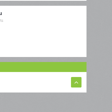
u
ru.