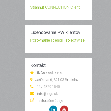
Stiahnuť CONNECTION Client
Licencovanie PW klientov
Porovnanie licencií ProjectWise
Kontakt
iNGs spol. s r.o.
Jašíkova 6, 821 03 Bratislava
02 / 4829 1540
info@ings.sk
fakturačné údaje