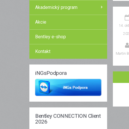
Akademický program
Akcie
14. ok
20
Bentley e-shop
Kontakt
Martin B
iNGsPodpora
Bentley CONNECTION Client
2026