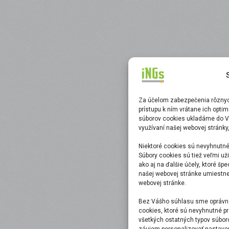
Za účelom zabezpečenia rôznych
prístupu k ním vrátane ich opti
súborov cookies ukladáme do V
využívaní našej webovej stránky
Niektoré cookies sú nevyhnutné
Súbory cookies sú tiež veľmi uži
ako aj na ďalšie účely, ktoré šp
našej webovej stránke umiestnen
webovej stránke.
Bez Vášho súhlasu sme oprávne
cookies, ktoré sú nevyhnutné pr
všetkých ostatných typov súbor