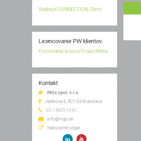
Stiahnuť CONNECTION Client
Licencovanie PW klientov
Porovnanie licencií ProjectWise
Kontakt
iNGs spol. s r.o.
Jašíkova 6, 821 03 Bratislava
02 / 4829 1540
info@ings.sk
fakturačné údaje