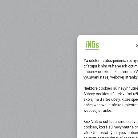
Za účelom zabezpečenia rôznych
prístupu k ním vrátane ich opti
súborov cookies ukladáme do V
využívaní našej webovej stránky
Niektoré cookies sú nevyhnutné
Súbory cookies sú tiež veľmi uži
ako aj na ďalšie účely, ktoré šp
našej webovej stránke umiestnen
webovej stránke.
Bez Vášho súhlasu sme oprávne
cookies, ktoré sú nevyhnutné pr
všetkých ostatných typov súbor