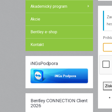
Akademický program
Za
Akcie
hes
Bentley e-shop
Prih
Kontakt
iNGsPodpora
Získ
Bentley CONNECTION Client
2026