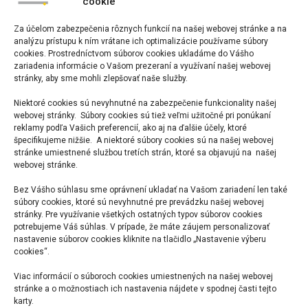
cookie
iNGs_Geo – nová verzia
Za účelom zabezpečenia rôznych funkcií na našej webovej stránke a na
analýzu prístupu k ním vrátane ich optimalizácie používame súbory
10:30 — Prestávka / Coffee break
cookies. Prostredníctvom súborov cookies ukladáme do Vášho
zariadenia informácie o Vašom prezeraní a využívaní našej webovej
11:00
stránky, aby sme mohli zlepšovať naše služby.
OpenSite Designer pre BIM
Niektoré cookies sú nevyhnutné na zabezpečenie funkcionality našej
webovej stránky. Súbory cookies sú tiež veľmi užitočné pri ponúkaní
Bentley licencie pre desktop
reklamy podľa Vašich preferencií, ako aj na ďalšie účely, ktoré
špecifikujeme nižšie. A niektoré súbory cookies sú na našej webovej
Bentley licencie pre služby
stránke umiestnené službou tretích strán, ktoré sa objavujú na našej
webovej stránke.
12:30 — Záver
Bez Vášho súhlasu sme oprávnení ukladať na Vašom zariadení len také
súbory cookies, ktoré sú nevyhnutné pre prevádzku našej webovej
stránky. Pre využívanie všetkých ostatných typov súborov cookies
potrebujeme Váš súhlas. V prípade, že máte záujem personalizovať
nastavenie súborov cookies kliknite na tlačidlo „Nastavenie výberu
Zaregistrujte sa prosím na adrese
info@ings.sk
cookies“.
alebo cez odkaz
Registrácia na iNGs Info Deň 2026
Viac informácií o súboroch cookies umiestnených na našej webovej
aby sme Vám mohli rezervovať miesto.
stránke a o možnostiach ich nastavenia nájdete v spodnej časti tejto
karty.