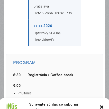
Bratislava
Hotel Vienna House Easy
xx.xx.2026
Liptovský Mikuláš
Hotel Jánošík
PROGRAM
8:30 — Registrácia / Coffee break
9:00
Privítanie
Úvod
Spravujte súhlas so súbormi
MicroStation – univerzálny nástroj pre BIM