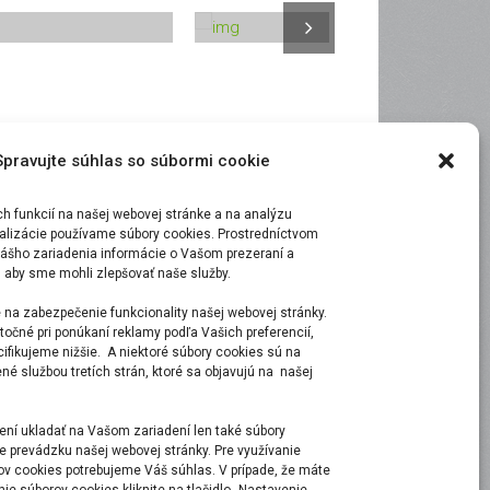
Spravujte súhlas so súbormi cookie
 funkcií na našej webovej stránke a na analýzu
malizácie používame súbory cookies. Prostredníctvom
ášho zariadenia informácie o Vašom prezeraní a
, aby sme mohli zlepšovať naše služby.
723
75685
 na zabezpečenie funkcionality našej webovej stránky.
točné pri ponúkaní reklamy podľa Vašich preferencií,
py Clients
Projects Done
ecifikujeme nižšie. A niektoré súbory cookies sú na
é službou tretích strán, ktoré sa objavujú na našej
ní ukladať na Vašom zariadení len také súbory
e prevádzku našej webovej stránky. Pre využívanie
ov cookies potrebujeme Váš súhlas. V prípade, že máte