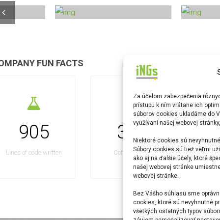
OMPANY FUN FACTS
Za účelom zabezpečenia rôznych
prístupu k ním vrátane ich opti
súborov cookies ukladáme do V
využívaní našej webovej stránky
1170
457
1
Niektoré cookies sú nevyhnutné
Súbory cookies sú tiež veľmi uži
Lines of code written
Coffe Drinked
Hap
ako aj na ďalšie účely, ktoré šp
našej webovej stránke umiestnen
webovej stránke.
Bez Vášho súhlasu sme oprávne
cookies, ktoré sú nevyhnutné pr
všetkých ostatných typov súbor