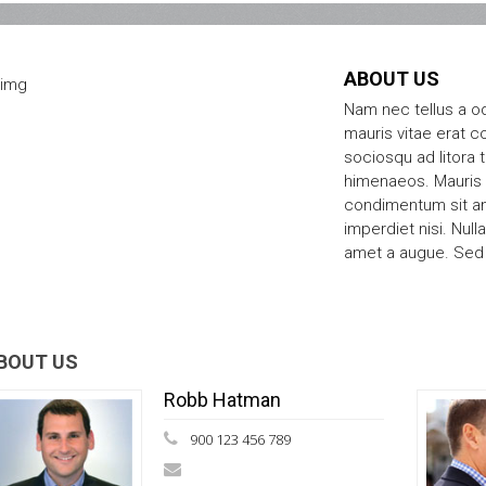
ABOUT US
Nam nec tellus a od
mauris vitae erat co
sociosqu ad litora 
himenaeos. Mauris i
condimentum sit am
imperdiet nisi. Nul
amet a augue. Sed n
BOUT US
Robb Hatman
900 123 456 789