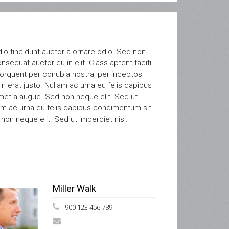
io tincidunt auctor a ornare odio. Sed non
nsequat auctor eu in elit. Class aptent taciti
torquent per conubia nostra, per inceptos
n erat justo. Nullam ac urna eu felis dapibus
et a augue. Sed non neque elit. Sed ut
lam ac urna eu felis dapibus condimentum sit
on neque elit. Sed ut imperdiet nisi.
Miller Walk
900 123 456 789