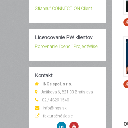
Stiahnuť CONNECTION Client
Licencovanie PW klientov
Porovnanie licencií ProjectWise
Kontakt
iNGs spol. s r.o.
Jašíkova 6, 821 03 Bratislava
02 / 4829 1540
info@ings.sk
fakturačné údaje
O