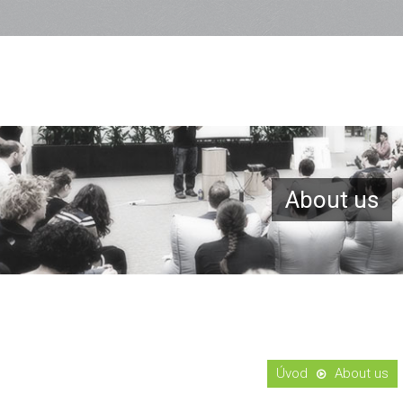
About us
About us