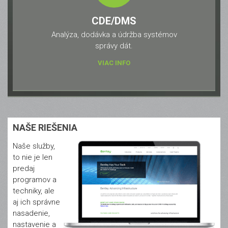
CDE/DMS
Analýza, dodávka a údržba systémov
správy dát.
VIAC INFO
NAŠE RIEŠENIA
Naše služby,
to nie je len
predaj
programov a
techniky, ale
aj ich správne
nasadenie,
nastavenie a